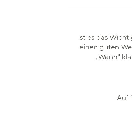
ist es das Wich
einen guten Weg
„Wann“ klä
Auf 